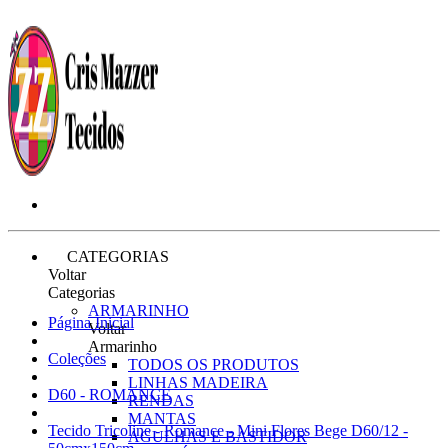
CATEGORIAS
Voltar
Categorias
ARMARINHO
Página Inicial
Voltar
Armarinho
Coleções
TODOS OS PRODUTOS
LINHAS MADEIRA
D60 - ROMANCE
RENDAS
MANTAS
Tecido Tricoline - Romance - Mini Flores Bege D60/12 -
AGULHAS E BASTIDOR