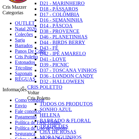
D21 - MARINHEIRO
Cris Mazzer
D18 - PÁSSAROS
Categorias
D17 - COLÔMBIA
D16 - SEMANINHA
OUTLET
D14 - PÁSCOA
Natal 2026
D38 - PROVENCE
Coleções
D46 - PLANETINHAS
Sarja
D44 - BIRDS BERRY
Barrados
D43 - FÉ
Panos De Copa
D42 - IPÊ AMARELO
Cris Poletto
D41 - LOVE
Estonados
D39 - PICNIC
Tricoline
D37 - TOSCANA VINHOS
Sazonais
D36 - LONDON CANDY
RÉGUAS
D32 - HALLOWEEN
CRIS POLETTO
Informações
Voltar
Cris Poletto
Como comprar
TODOS OS PRODUTOS
Envio
SONHO AZUL
Fale conosco
HELENA
Pagamento
BARRADO & FLORAL
Política de Frete Grátis
TRADIÇÕES
Política de Uso de Cupons
CHÁ DE ROSAS
Seguranca
MORANGUINHOS