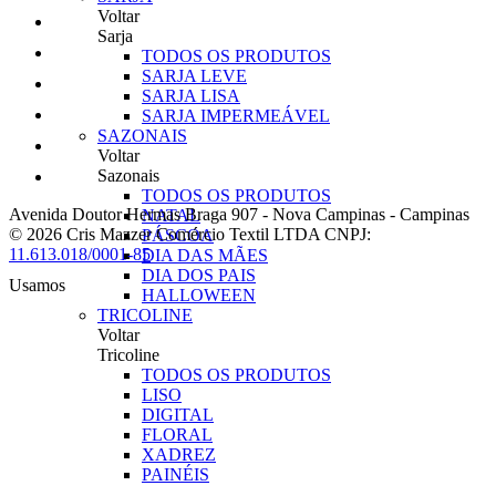
Voltar
Sarja
TODOS OS PRODUTOS
SARJA LEVE
SARJA LISA
SARJA IMPERMEÁVEL
SAZONAIS
Voltar
Sazonais
TODOS OS PRODUTOS
Avenida Doutor Hermas Braga 907
-
Nova Campinas
-
Campinas
NATAL
© 2026 Cris Mazzer Comércio Textil LTDA
CNPJ:
PÁSCOA
11.613.018/0001-85
DIA DAS MÃES
DIA DOS PAIS
Usamos
HALLOWEEN
TRICOLINE
Voltar
Tricoline
TODOS OS PRODUTOS
LISO
DIGITAL
FLORAL
XADREZ
PAINÉIS