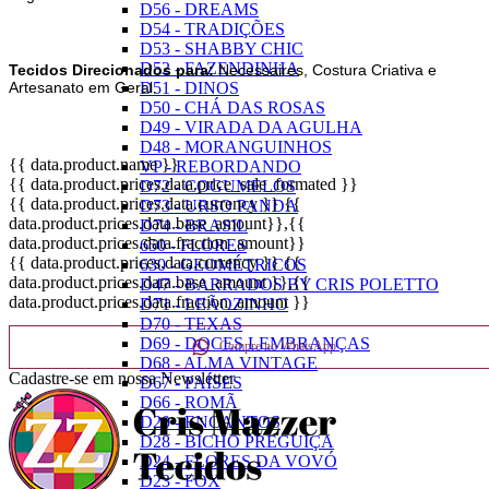
D56 - DREAMS
D54 - TRADIÇÕES
D53 - SHABBY CHIC
D52 - FAZENDINHA
Tecidos Direcionados para:
Necessaires, Costura Criativa e
Artesanato em Geral.
D51 - DINOS
D50 - CHÁ DAS ROSAS
D49 - VIRADA DA AGULHA
D48 - MORANGUINHOS
{{ data.product.name }}
VP - REBORDANDO
{{ data.product.prices.data.price_sale_formated }}
D72 - COGUMELOS
{{ data.product.prices.data.currency }}
{{
D73 - URSO PANDA
data.product.prices.data.base_amount}}
,{{
D74 - BRASIL
data.product.prices.data.fraction_amount}}
650 - FLORES
{{ data.product.prices.data.currency }}
{{
630 - GEOMÉTRICOS
data.product.prices.data.base_amount }}
,{{
D47 - BARRADOS BY CRIS POLETTO
data.product.prices.data.fraction_amount }}
D71 - LEÃOZINHO
D70 - TEXAS
D69 - DOCES LEMBRANÇAS
Compre no WhatsApp
D68 - ALMA VINTAGE
Cadastre-se em nossa Newsletter
D67 - PAÍSES
D66 - ROMÃ
D20 - ENCANTOS
D28 - BICHO PREGUIÇA
D24 - FLORES DA VOVÓ
D23 - FOX