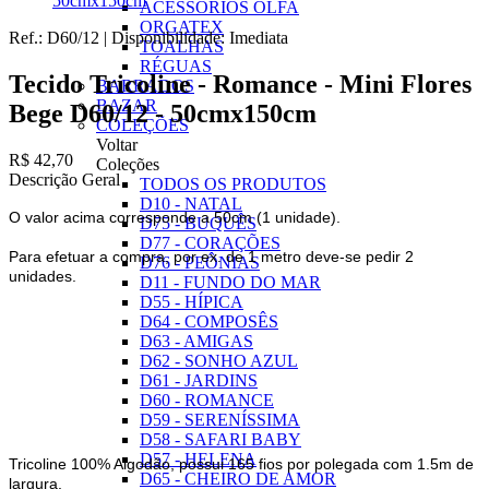
50cmx150cm
ACESSÓRIOS OLFA
ORGATEX
Ref.:
D60/12
|
Disponibilidade:
Imediata
TOALHAS
RÉGUAS
Tecido Tricoline - Romance - Mini Flores
BARRADOS
BAZAR
Bege D60/12 - 50cmx150cm
COLEÇÕES
Voltar
R$ 42,70
Coleções
Descrição Geral
TODOS OS PRODUTOS
D10 - NATAL
O valor acima corresponde a 50cm (1 unidade).
D75 - BUQUÊS
D77 - CORAÇÕES
Para efetuar a compra, por ex. de 1 metro deve-se pedir 2
D76 - PEÔNIAS
unidades.
D11 - FUNDO DO MAR
D55 - HÍPICA
D64 - COMPOSÊS
D63 - AMIGAS
D62 - SONHO AZUL
D61 - JARDINS
D60 - ROMANCE
D59 - SERENÍSSIMA
D58 - SAFARI BABY
D57 - HELENA
Tricoline 100% Algodão, possui 165 fios por polegada com 1.5m de
D65 - CHEIRO DE AMOR
largura.