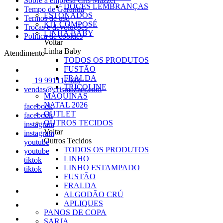
Sobre a empresa Cris Mazzer
DOCES LEMBRANÇAS
Tempo de Garantia
ESTONADOS
Termos de uso
KIT COMPOSÉ
Trocas e devoluções
LINHA BABY
Política de cookies
Voltar
Linha Baby
Atendimento
TODOS OS PRODUTOS
FUSTÃO
FRALDA
19 991117508
TRICOLINE
vendas@crismazzer.com
MÁQUINAS
NATAL 2026
facebook
OUTLET
facebook
OUTROS TECIDOS
instagram
Voltar
instagram
Outros Tecidos
youtube
TODOS OS PRODUTOS
youtube
LINHO
tiktok
LINHO ESTAMPADO
tiktok
FUSTÃO
FRALDA
ALGODÃO CRÚ
APLIQUES
PANOS DE COPA
SARJA