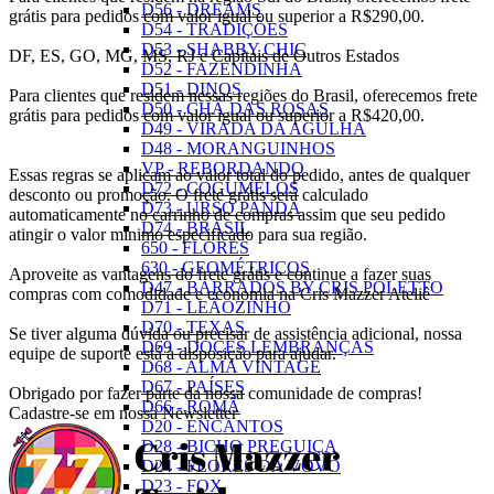
D56 - DREAMS
grátis para pedidos com valor igual ou superior a R$290,00.
D54 - TRADIÇÕES
D53 - SHABBY CHIC
DF, ES, GO, MG, MS, RJ e Capitais de Outros Estados
D52 - FAZENDINHA
D51 - DINOS
Para clientes que residem nessas regiões do Brasil, oferecemos frete
D50 - CHÁ DAS ROSAS
grátis para pedidos com valor igual ou superior a R$420,00.
D49 - VIRADA DA AGULHA
D48 - MORANGUINHOS
VP - REBORDANDO
Essas regras se aplicam ao valor total do pedido, antes de qualquer
D72 - COGUMELOS
desconto ou promoção. O frete grátis será calculado
D73 - URSO PANDA
automaticamente no carrinho de compras assim que seu pedido
D74 - BRASIL
atingir o valor mínimo especificado para sua região.
650 - FLORES
630 - GEOMÉTRICOS
Aproveite as vantagens do frete grátis e continue a fazer suas
D47 - BARRADOS BY CRIS POLETTO
compras com comodidade e economia na Cris Mazzer Ateliê
D71 - LEÃOZINHO
D70 - TEXAS
Se tiver alguma dúvida ou precisar de assistência adicional, nossa
D69 - DOCES LEMBRANÇAS
equipe de suporte está à disposição para ajudar.
D68 - ALMA VINTAGE
D67 - PAÍSES
Obrigado por fazer parte da nossa comunidade de compras!
D66 - ROMÃ
Cadastre-se em nossa Newsletter
D20 - ENCANTOS
D28 - BICHO PREGUIÇA
D24 - FLORES DA VOVÓ
D23 - FOX