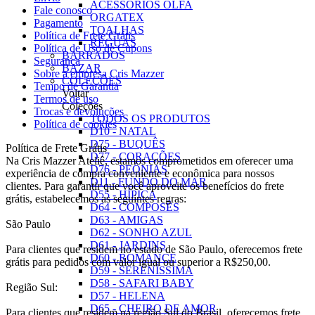
ACESSÓRIOS OLFA
Fale conosco
ORGATEX
Pagamento
TOALHAS
Política de Frete Grátis
RÉGUAS
Política de Uso de Cupons
BARRADOS
Seguranca
BAZAR
Sobre a empresa Cris Mazzer
COLEÇÕES
Tempo de Garantia
Voltar
Termos de uso
Coleções
Trocas e devoluções
TODOS OS PRODUTOS
Política de cookies
D10 - NATAL
D75 - BUQUÊS
Política de Frete Grátis
D77 - CORAÇÕES
Na Cris Mazzer Ateliê, estamos comprometidos em oferecer uma
D76 - PEÔNIAS
experiência de compra conveniente e econômica para nossos
D11 - FUNDO DO MAR
clientes. Para garantir que você aproveite os benefícios do frete
D55 - HÍPICA
grátis, estabelecemos as seguintes regras:
D64 - COMPOSÊS
D63 - AMIGAS
São Paulo
D62 - SONHO AZUL
D61 - JARDINS
Para clientes que residem no estado de São Paulo, oferecemos frete
D60 - ROMANCE
grátis para pedidos com valor igual ou superior a R$250,00.
D59 - SERENÍSSIMA
D58 - SAFARI BABY
Região Sul:
D57 - HELENA
D65 - CHEIRO DE AMOR
Para clientes que residem na região Sul do Brasil, oferecemos frete