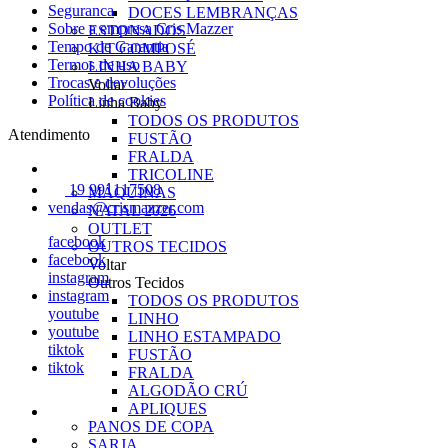
Seguranca
DOCES LEMBRANÇAS
Sobre a empresa Cris Mazzer
ESTONADOS
Tempo de Garantia
KIT COMPOSÉ
Termos de uso
LINHA BABY
Trocas e devoluções
Voltar
Política de cookies
Linha Baby
TODOS OS PRODUTOS
Atendimento
FUSTÃO
FRALDA
TRICOLINE
19 991117508
MÁQUINAS
vendas@crismazzer.com
NATAL 2026
OUTLET
facebook
OUTROS TECIDOS
facebook
Voltar
instagram
Outros Tecidos
instagram
TODOS OS PRODUTOS
youtube
LINHO
youtube
LINHO ESTAMPADO
tiktok
FUSTÃO
tiktok
FRALDA
ALGODÃO CRÚ
APLIQUES
PANOS DE COPA
SARJA