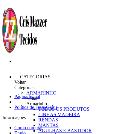
CATEGORIAS
Voltar
Categorias
ARMARINHO
Página Inicial
Voltar
Armarinho
Política de Frete Grátis
TODOS OS PRODUTOS
LINHAS MADEIRA
Informações
RENDAS
MANTAS
Como comprar
AGULHAS E BASTIDOR
Envio