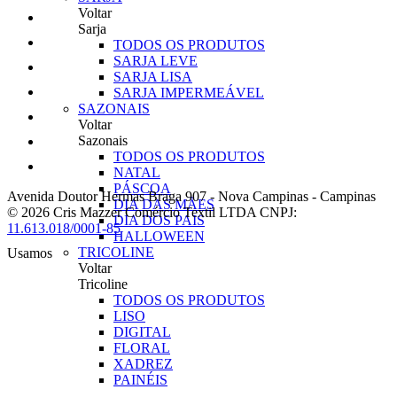
Voltar
Sarja
TODOS OS PRODUTOS
SARJA LEVE
SARJA LISA
SARJA IMPERMEÁVEL
SAZONAIS
Voltar
Sazonais
TODOS OS PRODUTOS
NATAL
PÁSCOA
Avenida Doutor Hermas Braga 907
-
Nova Campinas
-
Campinas
DIA DAS MÃES
© 2026 Cris Mazzer Comércio Textil LTDA
CNPJ:
DIA DOS PAIS
11.613.018/0001-85
HALLOWEEN
TRICOLINE
Usamos
Voltar
Tricoline
TODOS OS PRODUTOS
LISO
DIGITAL
FLORAL
XADREZ
PAINÉIS