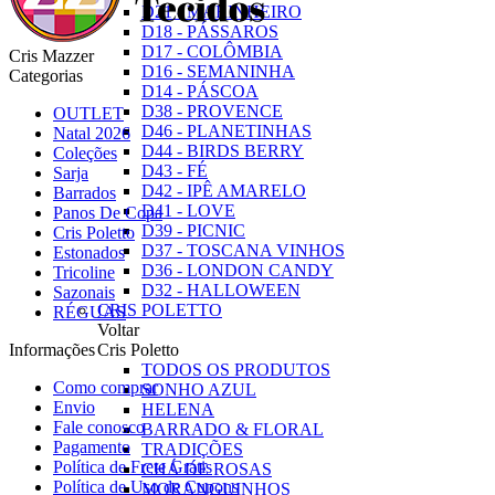
D21 - MARINHEIRO
D18 - PÁSSAROS
D17 - COLÔMBIA
Cris Mazzer
D16 - SEMANINHA
Categorias
D14 - PÁSCOA
D38 - PROVENCE
OUTLET
D46 - PLANETINHAS
Natal 2026
D44 - BIRDS BERRY
Coleções
D43 - FÉ
Sarja
D42 - IPÊ AMARELO
Barrados
D41 - LOVE
Panos De Copa
D39 - PICNIC
Cris Poletto
D37 - TOSCANA VINHOS
Estonados
D36 - LONDON CANDY
Tricoline
D32 - HALLOWEEN
Sazonais
CRIS POLETTO
RÉGUAS
Voltar
Informações
Cris Poletto
TODOS OS PRODUTOS
Como comprar
SONHO AZUL
Envio
HELENA
Fale conosco
BARRADO & FLORAL
Pagamento
TRADIÇÕES
Política de Frete Grátis
CHÁ DE ROSAS
Política de Uso de Cupons
MORANGUINHOS