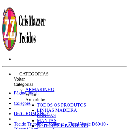
CATEGORIAS
Voltar
Categorias
ARMARINHO
Página Inicial
Voltar
Armarinho
Coleções
TODOS OS PRODUTOS
LINHAS MADEIRA
D60 - ROMANCE
RENDAS
MANTAS
Tecido Tricoline - Romance - Floral Verde D60/10 -
AGULHAS E BASTIDOR