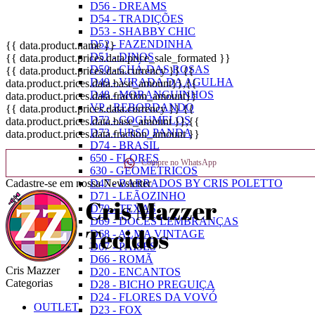
D56 - DREAMS
D54 - TRADIÇÕES
D53 - SHABBY CHIC
D52 - FAZENDINHA
{{ data.product.name }}
D51 - DINOS
{{ data.product.prices.data.price_sale_formated }}
D50 - CHÁ DAS ROSAS
{{ data.product.prices.data.currency }}
{{
D49 - VIRADA DA AGULHA
data.product.prices.data.base_amount}}
,{{
D48 - MORANGUINHOS
data.product.prices.data.fraction_amount}}
VP - REBORDANDO
{{ data.product.prices.data.currency }}
{{
D72 - COGUMELOS
data.product.prices.data.base_amount }}
,{{
D73 - URSO PANDA
data.product.prices.data.fraction_amount }}
D74 - BRASIL
650 - FLORES
Compre no WhatsApp
630 - GEOMÉTRICOS
Cadastre-se em nossa Newsletter
D47 - BARRADOS BY CRIS POLETTO
D71 - LEÃOZINHO
D70 - TEXAS
D69 - DOCES LEMBRANÇAS
D68 - ALMA VINTAGE
D67 - PAÍSES
D66 - ROMÃ
Cris Mazzer
D20 - ENCANTOS
Categorias
D28 - BICHO PREGUIÇA
D24 - FLORES DA VOVÓ
OUTLET
D23 - FOX