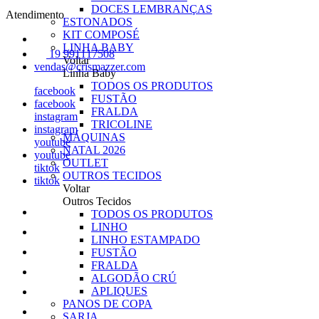
DOCES LEMBRANÇAS
Atendimento
ESTONADOS
KIT COMPOSÉ
LINHA BABY
19 991117508
Voltar
vendas@crismazzer.com
Linha Baby
TODOS OS PRODUTOS
facebook
FUSTÃO
facebook
FRALDA
instagram
TRICOLINE
instagram
MÁQUINAS
youtube
NATAL 2026
youtube
OUTLET
tiktok
OUTROS TECIDOS
tiktok
Voltar
Outros Tecidos
TODOS OS PRODUTOS
LINHO
LINHO ESTAMPADO
FUSTÃO
FRALDA
ALGODÃO CRÚ
APLIQUES
PANOS DE COPA
SARJA