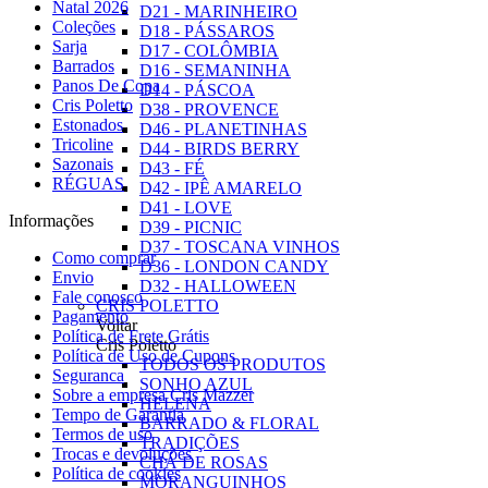
Natal 2026
D21 - MARINHEIRO
Coleções
D18 - PÁSSAROS
Sarja
D17 - COLÔMBIA
Barrados
D16 - SEMANINHA
Panos De Copa
D14 - PÁSCOA
Cris Poletto
D38 - PROVENCE
Estonados
D46 - PLANETINHAS
Tricoline
D44 - BIRDS BERRY
Sazonais
D43 - FÉ
RÉGUAS
D42 - IPÊ AMARELO
D41 - LOVE
Informações
D39 - PICNIC
D37 - TOSCANA VINHOS
Como comprar
D36 - LONDON CANDY
Envio
D32 - HALLOWEEN
Fale conosco
CRIS POLETTO
Pagamento
Voltar
Política de Frete Grátis
Cris Poletto
Política de Uso de Cupons
TODOS OS PRODUTOS
Seguranca
SONHO AZUL
Sobre a empresa Cris Mazzer
HELENA
Tempo de Garantia
BARRADO & FLORAL
Termos de uso
TRADIÇÕES
Trocas e devoluções
CHÁ DE ROSAS
Política de cookies
MORANGUINHOS