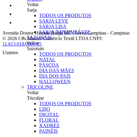
Voltar
Sarja
TODOS OS PRODUTOS
SARJA LEVE
SARJA LISA
SARJA IMPERMEÁVEL
Avenida Doutor Hermas Braga 907
-
Nova Campinas
-
Campinas
SAZONAIS
© 2026 Cris Mazzer Comércio Textil LTDA
CNPJ:
Voltar
11.613.018/0001-85
Sazonais
Usamos
TODOS OS PRODUTOS
NATAL
PÁSCOA
DIA DAS MÃES
DIA DOS PAIS
HALLOWEEN
TRICOLINE
Voltar
Tricoline
TODOS OS PRODUTOS
LISO
DIGITAL
FLORAL
XADREZ
PAINÉIS