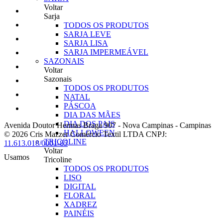
Voltar
Sarja
TODOS OS PRODUTOS
SARJA LEVE
SARJA LISA
SARJA IMPERMEÁVEL
SAZONAIS
Voltar
Sazonais
TODOS OS PRODUTOS
NATAL
PÁSCOA
DIA DAS MÃES
DIA DOS PAIS
Avenida Doutor Hermas Braga 907
-
Nova Campinas
-
Campinas
HALLOWEEN
© 2026 Cris Mazzer Comércio Textil LTDA
CNPJ:
TRICOLINE
11.613.018/0001-85
Voltar
Usamos
Tricoline
TODOS OS PRODUTOS
LISO
DIGITAL
FLORAL
XADREZ
PAINÉIS