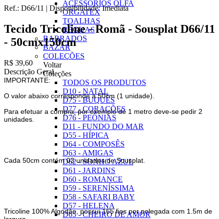
ACESSÓRIOS OLFA
Ref.:
D66/11
|
Disponibilidade:
Imediata
ORGATEX
TOALHAS
Tecido Tricoline - Romã - Sousplat D66/11
RÉGUAS
BARRADOS
- 50cmx150cm
BAZAR
COLEÇÕES
R$ 39,60
Voltar
Descrição Geral
Coleções
IMPORTANTE:
TODOS OS PRODUTOS
D10 - NATAL
O valor abaixo corresponde a 50cm (1 unidade).
D75 - BUQUÊS
D77 - CORAÇÕES
Para efetuar a compra, por exemplo de 1 metro deve-se pedir 2
D76 - PEÔNIAS
unidades.
D11 - FUNDO DO MAR
D55 - HÍPICA
D64 - COMPOSÊS
D63 - AMIGAS
Cada 50cm contém 03 unidades de Sousplat.
D62 - SONHO AZUL
D61 - JARDINS
D60 - ROMANCE
D59 - SERENÍSSIMA
D58 - SAFARI BABY
D57 - HELENA
Tricoline 100% Algodão, possui 165 fios por polegada com 1.5m de
D65 - CHEIRO DE AMOR
largura.