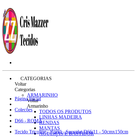
CATEGORIAS
Voltar
Categorias
ARMARINHO
Página Inicial
Voltar
Armarinho
Coleções
TODOS OS PRODUTOS
LINHAS MADEIRA
D66 - ROMÃ
RENDAS
MANTAS
Tecido Tricoline - Romã - Sousplat D66/11 - 50cmx150cm
AGULHAS E BASTIDOR