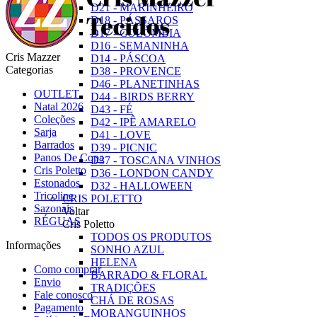
D21 - MARINHEIRO
D18 - PÁSSAROS
D17 - COLÔMBIA
D16 - SEMANINHA
Cris Mazzer
D14 - PÁSCOA
Categorias
D38 - PROVENCE
D46 - PLANETINHAS
OUTLET
D44 - BIRDS BERRY
Natal 2026
D43 - FÉ
Coleções
D42 - IPÊ AMARELO
Sarja
D41 - LOVE
Barrados
D39 - PICNIC
Panos De Copa
D37 - TOSCANA VINHOS
Cris Poletto
D36 - LONDON CANDY
Estonados
D32 - HALLOWEEN
Tricoline
CRIS POLETTO
Sazonais
Voltar
RÉGUAS
Cris Poletto
TODOS OS PRODUTOS
Informações
SONHO AZUL
HELENA
Como comprar
BARRADO & FLORAL
Envio
TRADIÇÕES
Fale conosco
CHÁ DE ROSAS
Pagamento
MORANGUINHOS