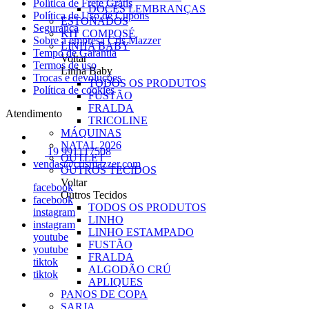
Política de Frete Grátis
DOCES LEMBRANÇAS
Política de Uso de Cupons
ESTONADOS
Seguranca
KIT COMPOSÉ
Sobre a empresa Cris Mazzer
LINHA BABY
Tempo de Garantia
Voltar
Termos de uso
Linha Baby
Trocas e devoluções
TODOS OS PRODUTOS
Política de cookies
FUSTÃO
FRALDA
Atendimento
TRICOLINE
MÁQUINAS
NATAL 2026
19 991117508
OUTLET
vendas@crismazzer.com
OUTROS TECIDOS
Voltar
facebook
Outros Tecidos
facebook
TODOS OS PRODUTOS
instagram
LINHO
instagram
LINHO ESTAMPADO
youtube
FUSTÃO
youtube
FRALDA
tiktok
ALGODÃO CRÚ
tiktok
APLIQUES
PANOS DE COPA
SARJA