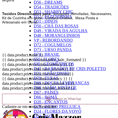
D56 - DREAMS
D54 - TRADIÇÕES
D53 - SHABBY CHIC
Tecidos Direcionados para:
Sousplats, Almofadas, Necessaires,
D52 - FAZENDINHA
Kit de Cozinha em geral, Costura Criativa, Mesa Posta e
D51 - DINOS
Artesanato em Geral.
D50 - CHÁ DAS ROSAS
D49 - VIRADA DA AGULHA
D48 - MORANGUINHOS
VP - REBORDANDO
D72 - COGUMELOS
D73 - URSO PANDA
D74 - BRASIL
{{ data.product.name }}
650 - FLORES
{{ data.product.prices.data.price_sale_formated }}
630 - GEOMÉTRICOS
{{ data.product.prices.data.currency }}
{{
D47 - BARRADOS BY CRIS POLETTO
data.product.prices.data.base_amount}}
,{{
D71 - LEÃOZINHO
data.product.prices.data.fraction_amount}}
D70 - TEXAS
{{ data.product.prices.data.currency }}
{{
D69 - DOCES LEMBRANÇAS
data.product.prices.data.base_amount }}
,{{
D68 - ALMA VINTAGE
data.product.prices.data.fraction_amount }}
D67 - PAÍSES
D66 - ROMÃ
Compre no WhatsApp
D20 - ENCANTOS
Cadastre-se em nossa Newsletter
D28 - BICHO PREGUIÇA
D24 - FLORES DA VOVÓ
D23 - FOX