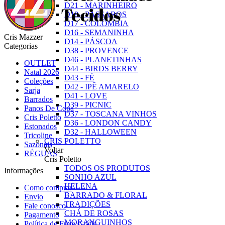
D21 - MARINHEIRO
D18 - PÁSSAROS
D17 - COLÔMBIA
D16 - SEMANINHA
Cris Mazzer
D14 - PÁSCOA
Categorias
D38 - PROVENCE
D46 - PLANETINHAS
OUTLET
D44 - BIRDS BERRY
Natal 2026
D43 - FÉ
Coleções
D42 - IPÊ AMARELO
Sarja
D41 - LOVE
Barrados
D39 - PICNIC
Panos De Copa
D37 - TOSCANA VINHOS
Cris Poletto
D36 - LONDON CANDY
Estonados
D32 - HALLOWEEN
Tricoline
CRIS POLETTO
Sazonais
Voltar
RÉGUAS
Cris Poletto
TODOS OS PRODUTOS
Informações
SONHO AZUL
HELENA
Como comprar
BARRADO & FLORAL
Envio
TRADIÇÕES
Fale conosco
CHÁ DE ROSAS
Pagamento
MORANGUINHOS
Política de Frete Grátis