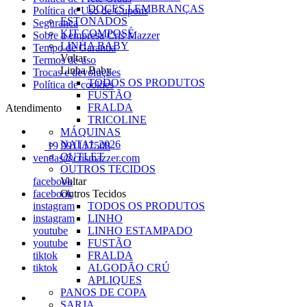
DOCES LEMBRANÇAS
Política de Uso de Cupons
ESTONADOS
Seguranca
KIT COMPOSÉ
Sobre a empresa Cris Mazzer
LINHA BABY
Tempo de Garantia
Voltar
Termos de uso
Linha Baby
Trocas e devoluções
TODOS OS PRODUTOS
Política de cookies
FUSTÃO
FRALDA
Atendimento
TRICOLINE
MÁQUINAS
NATAL 2026
19 991117508
OUTLET
vendas@crismazzer.com
OUTROS TECIDOS
facebook
Voltar
facebook
Outros Tecidos
instagram
TODOS OS PRODUTOS
instagram
LINHO
youtube
LINHO ESTAMPADO
youtube
FUSTÃO
tiktok
FRALDA
tiktok
ALGODÃO CRÚ
APLIQUES
PANOS DE COPA
SARJA