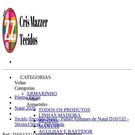
CATEGORIAS
Voltar
Categorias
ARMARINHO
Página Inicial
Voltar
Armarinho
Natal 2026
TODOS OS PRODUTOS
LINHAS MADEIRA
Tecido Tricoline Natal - Painel Apliques de Natal D10/132 -
RENDAS
50cmx150cm - Pré-Venda
MANTAS
AGULHAS E BASTIDOR
Ref.:
D10/132
|
Disponibilidade:
Imediata