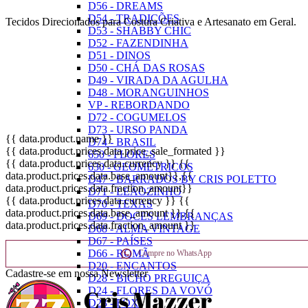
D56 - DREAMS
D54 - TRADIÇÕES
Tecidos Direcionados para Costura Criativa e Artesanato em Geral.
D53 - SHABBY CHIC
D52 - FAZENDINHA
D51 - DINOS
D50 - CHÁ DAS ROSAS
D49 - VIRADA DA AGULHA
D48 - MORANGUINHOS
VP - REBORDANDO
D72 - COGUMELOS
D73 - URSO PANDA
{{ data.product.name }}
D74 - BRASIL
{{ data.product.prices.data.price_sale_formated }}
650 - FLORES
{{ data.product.prices.data.currency }}
{{
630 - GEOMÉTRICOS
data.product.prices.data.base_amount}}
,{{
D47 - BARRADOS BY CRIS POLETTO
data.product.prices.data.fraction_amount}}
D71 - LEÃOZINHO
{{ data.product.prices.data.currency }}
{{
D70 - TEXAS
data.product.prices.data.base_amount }}
,{{
D69 - DOCES LEMBRANÇAS
data.product.prices.data.fraction_amount }}
D68 - ALMA VINTAGE
D67 - PAÍSES
D66 - ROMÃ
Compre no WhatsApp
D20 - ENCANTOS
Cadastre-se em nossa Newsletter
D28 - BICHO PREGUIÇA
D24 - FLORES DA VOVÓ
D23 - FOX