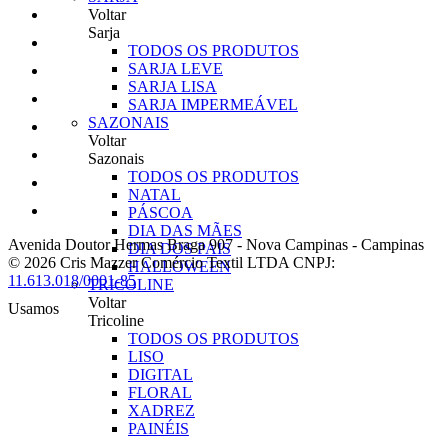
Voltar
Sarja
TODOS OS PRODUTOS
SARJA LEVE
SARJA LISA
SARJA IMPERMEÁVEL
SAZONAIS
Voltar
Sazonais
TODOS OS PRODUTOS
NATAL
PÁSCOA
DIA DAS MÃES
Avenida Doutor Hermas Braga 907
-
Nova Campinas
-
Campinas
DIA DOS PAIS
© 2026 Cris Mazzer Comércio Textil LTDA
CNPJ:
HALLOWEEN
11.613.018/0001-85
TRICOLINE
Voltar
Usamos
Tricoline
TODOS OS PRODUTOS
LISO
DIGITAL
FLORAL
XADREZ
PAINÉIS