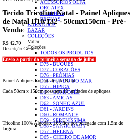
ACESSÓRIOS OLFA
ORGATEX
Tecido Tricoline Natal - Painel Apliques
TOALHAS
RÉGUAS
de Natal D10/132 - 50cmx150cm - Pré-
BARRADOS
Venda
BAZAR
COLEÇÕES
Voltar
R$ 42,70
Coleções
Descrição Geral
TODOS OS PRODUTOS
D10 - NATAL
Envio a partir da primeira semana de julho
D75 - BUQUÊS
D77 - CORAÇÕES
D76 - PEÔNIAS
Painel Apliques Encantados de Natal.
D11 - FUNDO DO MAR
D55 - HÍPICA
Cada 50cm x 150cm possuem 12 unidades de apliques.
D64 - COMPOSÊS
D63 - AMIGAS
D62 - SONHO AZUL
D61 - JARDINS
D60 - ROMANCE
D59 - SERENÍSSIMA
Tricoline 100% Algodão, 165 fios por polegada com 1.5m de
D58 - SAFARI BABY
largura.
D57 - HELENA
D65 - CHEIRO DE AMOR