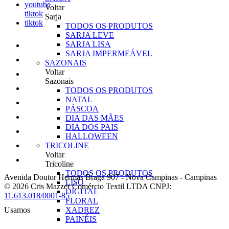
youtube
Voltar
tiktok
Sarja
tiktok
TODOS OS PRODUTOS
SARJA LEVE
SARJA LISA
SARJA IMPERMEÁVEL
SAZONAIS
Voltar
Sazonais
TODOS OS PRODUTOS
NATAL
PÁSCOA
DIA DAS MÃES
DIA DOS PAIS
HALLOWEEN
TRICOLINE
Voltar
Tricoline
TODOS OS PRODUTOS
Avenida Doutor Hermas Braga 907
-
Nova Campinas
-
Campinas
LISO
© 2026 Cris Mazzer Comércio Textil LTDA
CNPJ:
DIGITAL
11.613.018/0001-85
FLORAL
Usamos
XADREZ
PAINÉIS