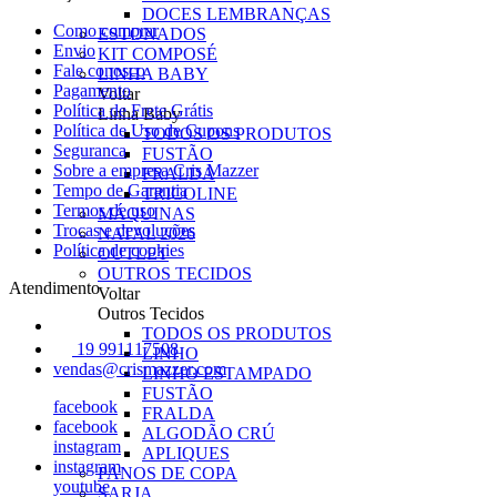
DOCES LEMBRANÇAS
Como comprar
ESTONADOS
Envio
KIT COMPOSÉ
Fale conosco
LINHA BABY
Pagamento
Voltar
Política de Frete Grátis
Linha Baby
Política de Uso de Cupons
TODOS OS PRODUTOS
Seguranca
FUSTÃO
Sobre a empresa Cris Mazzer
FRALDA
Tempo de Garantia
TRICOLINE
Termos de uso
MÁQUINAS
Trocas e devoluções
NATAL 2026
Política de cookies
OUTLET
OUTROS TECIDOS
Atendimento
Voltar
Outros Tecidos
TODOS OS PRODUTOS
19 991117508
LINHO
vendas@crismazzer.com
LINHO ESTAMPADO
FUSTÃO
facebook
FRALDA
facebook
ALGODÃO CRÚ
instagram
APLIQUES
instagram
PANOS DE COPA
youtube
SARJA