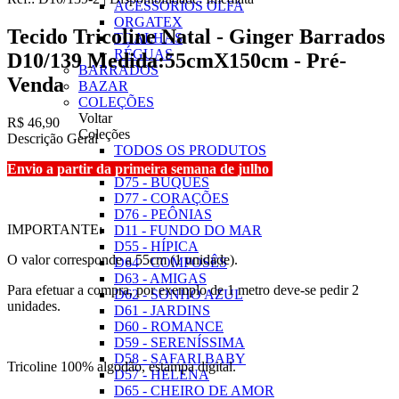
ACESSÓRIOS OLFA
ORGATEX
Tecido Tricoline Natal - Ginger Barrados
TOALHAS
RÉGUAS
D10/139 Medida:55cmX150cm - Pré-
BARRADOS
Venda
BAZAR
COLEÇÕES
Voltar
R$ 46,90
Coleções
Descrição Geral
TODOS OS PRODUTOS
D10 - NATAL
Envio a partir da primeira semana de julho
D75 - BUQUÊS
D77 - CORAÇÕES
D76 - PEÔNIAS
IMPORTANTE:
D11 - FUNDO DO MAR
D55 - HÍPICA
O valor corresponde a 55cm (1 unidade).
D64 - COMPOSÊS
D63 - AMIGAS
Para efetuar a compra, por exemplo de 1 metro deve-se pedir 2
D62 - SONHO AZUL
unidades.
D61 - JARDINS
D60 - ROMANCE
D59 - SERENÍSSIMA
D58 - SAFARI BABY
Tricoline 100% algodão, estampa digital.
D57 - HELENA
D65 - CHEIRO DE AMOR