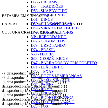
D56 - DREAMS
D54 - TRADIÇÕES
D53 - SHABBY CHIC
D52 - FAZENDINHA
ESTAMPA EM FAIXAS PARA:
D51 - DINOS
D50 - CHÁ DAS ROSAS
BARRADOS, BATE MÃO, PANOS DE PRATO E
D49 - VIRADA DA AGULHA
COSTURA CRIATIVA EM GERAL.
D48 - MORANGUINHOS
VP - REBORDANDO
D72 - COGUMELOS
D73 - URSO PANDA
D74 - BRASIL
650 - FLORES
630 - GEOMÉTRICOS
D47 - BARRADOS BY CRIS POLETTO
D71 - LEÃOZINHO
D70 - TEXAS
{{ data.product.name }}
D69 - DOCES LEMBRANÇAS
{{ data.product.prices.data.price_sale_formated }}
D68 - ALMA VINTAGE
{{ data.product.prices.data.currency }}
{{
D67 - PAÍSES
data.product.prices.data.base_amount}}
,{{
D66 - ROMÃ
data.product.prices.data.fraction_amount}}
D20 - ENCANTOS
{{ data.product.prices.data.currency }}
{{
D28 - BICHO PREGUIÇA
data.product.prices.data.base_amount }}
,{{
D24 - FLORES DA VOVÓ
data.product.prices.data.fraction_amount }}
D23 - FOX