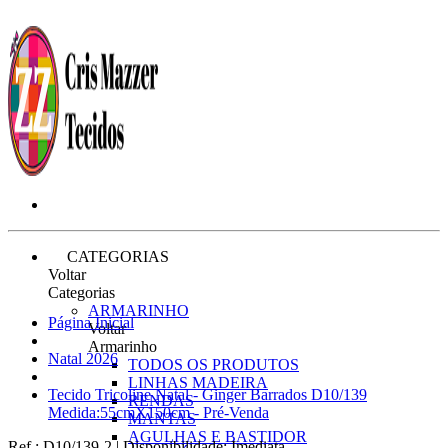
CATEGORIAS
Voltar
Categorias
ARMARINHO
Página Inicial
Voltar
Armarinho
Natal 2026
TODOS OS PRODUTOS
LINHAS MADEIRA
Tecido Tricoline Natal - Ginger Barrados D10/139
RENDAS
Medida:55cmX150cm - Pré-Venda
MANTAS
AGULHAS E BASTIDOR
Ref.:
D10/139-2
|
Disponibilidade:
Imediata