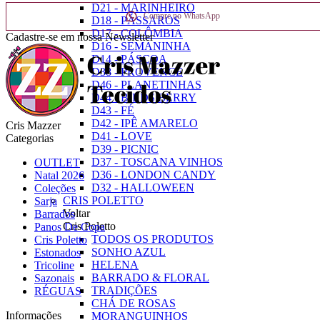
D21 - MARINHEIRO
Compre no WhatsApp
D18 - PÁSSAROS
D17 - COLÔMBIA
Cadastre-se em nossa Newsletter
D16 - SEMANINHA
D14 - PÁSCOA
D38 - PROVENCE
D46 - PLANETINHAS
D44 - BIRDS BERRY
D43 - FÉ
D42 - IPÊ AMARELO
Cris Mazzer
D41 - LOVE
Categorias
D39 - PICNIC
D37 - TOSCANA VINHOS
OUTLET
D36 - LONDON CANDY
Natal 2026
D32 - HALLOWEEN
Coleções
CRIS POLETTO
Sarja
Voltar
Barrados
Cris Poletto
Panos De Copa
TODOS OS PRODUTOS
Cris Poletto
SONHO AZUL
Estonados
HELENA
Tricoline
BARRADO & FLORAL
Sazonais
TRADIÇÕES
RÉGUAS
CHÁ DE ROSAS
Informações
MORANGUINHOS