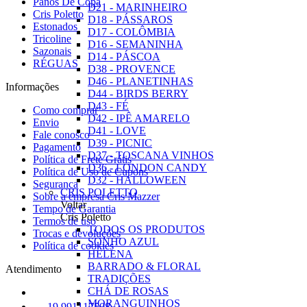
Panos De Copa
D21 - MARINHEIRO
Cris Poletto
D18 - PÁSSAROS
Estonados
D17 - COLÔMBIA
Tricoline
D16 - SEMANINHA
Sazonais
D14 - PÁSCOA
RÉGUAS
D38 - PROVENCE
D46 - PLANETINHAS
Informações
D44 - BIRDS BERRY
D43 - FÉ
Como comprar
D42 - IPÊ AMARELO
Envio
D41 - LOVE
Fale conosco
D39 - PICNIC
Pagamento
D37 - TOSCANA VINHOS
Política de Frete Grátis
D36 - LONDON CANDY
Política de Uso de Cupons
D32 - HALLOWEEN
Seguranca
CRIS POLETTO
Sobre a empresa Cris Mazzer
Voltar
Tempo de Garantia
Cris Poletto
Termos de uso
TODOS OS PRODUTOS
Trocas e devoluções
SONHO AZUL
Política de cookies
HELENA
BARRADO & FLORAL
Atendimento
TRADIÇÕES
CHÁ DE ROSAS
MORANGUINHOS
19 991117508