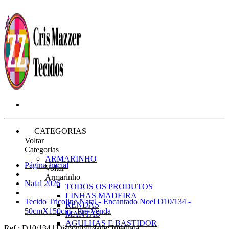
CATEGORIAS
Voltar
Categorias
ARMARINHO
Página Inicial
Voltar
Armarinho
Natal 2026
TODOS OS PRODUTOS
LINHAS MADEIRA
Tecido Tricoline Natal - Encantado Noel D10/134 -
RENDAS
50cmX150cm - Pré-Venda
MANTAS
AGULHAS E BASTIDOR
Ref.:
D10/134
|
Disponibilidade:
Imediata