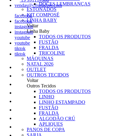
DOCES LEMBRANÇAS
vendas@crismazzer.com
ESTONADOS
KIT COMPOSÉ
facebook
LINHA BABY
facebook
Voltar
instagram
Linha Baby
instagram
TODOS OS PRODUTOS
youtube
FUSTÃO
youtube
FRALDA
tiktok
TRICOLINE
tiktok
MÁQUINAS
NATAL 2026
OUTLET
OUTROS TECIDOS
Voltar
Outros Tecidos
TODOS OS PRODUTOS
LINHO
LINHO ESTAMPADO
FUSTÃO
FRALDA
ALGODÃO CRÚ
APLIQUES
PANOS DE COPA
SARJA