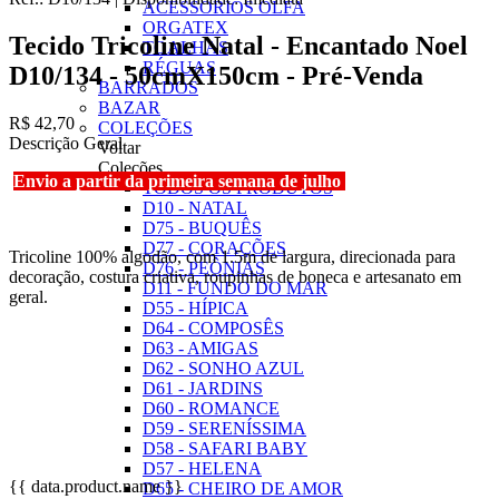
ACESSÓRIOS OLFA
ORGATEX
Tecido Tricoline Natal - Encantado Noel
TOALHAS
RÉGUAS
D10/134 - 50cmX150cm - Pré-Venda
BARRADOS
BAZAR
R$ 42,70
COLEÇÕES
Descrição Geral
Voltar
Coleções
Envio a partir da primeira semana de julho
TODOS OS PRODUTOS
D10 - NATAL
D75 - BUQUÊS
D77 - CORAÇÕES
Tricoline 100% algodão, com 1.5m de largura, direcionada para
D76 - PEÔNIAS
decoração, costura criativa, roupinhas de boneca e artesanato em
D11 - FUNDO DO MAR
geral.
D55 - HÍPICA
D64 - COMPOSÊS
D63 - AMIGAS
D62 - SONHO AZUL
D61 - JARDINS
D60 - ROMANCE
D59 - SERENÍSSIMA
D58 - SAFARI BABY
D57 - HELENA
{{ data.product.name }}
D65 - CHEIRO DE AMOR