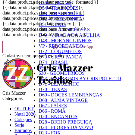
{{ data.product.prices.data.price_sale_formated }}
D56 - DREAMS
{{ data.product.prices.data.currency }}
{{
D54 - TRADIÇÕES
data.product.prices.data.base_amount}}
,{{
D53 - SHABBY CHIC
data.product.prices.data.fraction_amount}}
D52 - FAZENDINHA
{{ data.product.prices.data.currency }}
{{
D51 - DINOS
data.product.prices.data.base_amount }}
,{{
D50 - CHÁ DAS ROSAS
data.product.prices.data.fraction_amount }}
D49 - VIRADA DA AGULHA
D48 - MORANGUINHOS
VP - REBORDANDO
Compre no WhatsApp
D72 - COGUMELOS
Cadastre-se em nossa Newsletter
D73 - URSO PANDA
D74 - BRASIL
650 - FLORES
630 - GEOMÉTRICOS
D47 - BARRADOS BY CRIS POLETTO
D71 - LEÃOZINHO
D70 - TEXAS
Cris Mazzer
D69 - DOCES LEMBRANÇAS
Categorias
D68 - ALMA VINTAGE
D67 - PAÍSES
OUTLET
D66 - ROMÃ
Natal 2026
D20 - ENCANTOS
Coleções
D28 - BICHO PREGUIÇA
Sarja
D24 - FLORES DA VOVÓ
Barrados
D23 - FOX