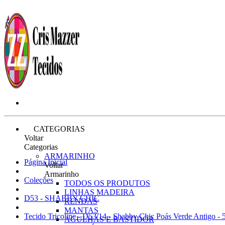
CATEGORIAS
Voltar
Categorias
ARMARINHO
Página Inicial
Voltar
Armarinho
Coleções
TODOS OS PRODUTOS
LINHAS MADEIRA
D53 - SHABBY CHIC
RENDAS
MANTAS
Tecido Tricoline - D53/14 - Shabby Chic Poás Verde Antigo 
AGULHAS E BASTIDOR