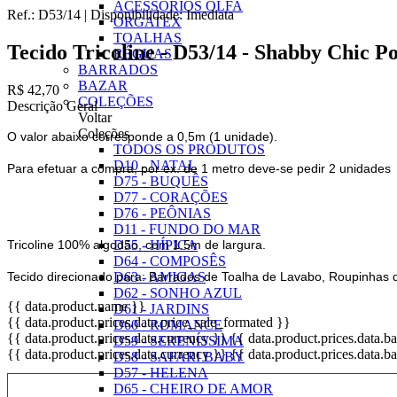
ACESSÓRIOS OLFA
Ref.:
D53/14
|
Disponibilidade:
Imediata
ORGATEX
TOALHAS
Tecido Tricoline - D53/14 - Shabby Chic 
RÉGUAS
BARRADOS
BAZAR
R$ 42,70
COLEÇÕES
Descrição Geral
Voltar
Coleções
O valor abaixo corresponde a 0,5m (1 unidade).
TODOS OS PRODUTOS
D10 - NATAL
Para efetuar a compra, por ex. de 1 metro deve-se pedir 2 unidades
D75 - BUQUÊS
D77 - CORAÇÕES
D76 - PEÔNIAS
D11 - FUNDO DO MAR
Tricoline 100% algodão, com 1.5m de largura.
D55 - HÍPICA
D64 - COMPOSÊS
Tecido direcionado para: Barrados de Toalha de Lavabo, Roupinhas 
D63 - AMIGAS
D62 - SONHO AZUL
{{ data.product.name }}
D61 - JARDINS
{{ data.product.prices.data.price_sale_formated }}
D60 - ROMANCE
{{ data.product.prices.data.currency }}
{{ data.product.prices.data.
D59 - SERENÍSSIMA
{{ data.product.prices.data.currency }}
{{ data.product.prices.data.
D58 - SAFARI BABY
D57 - HELENA
D65 - CHEIRO DE AMOR