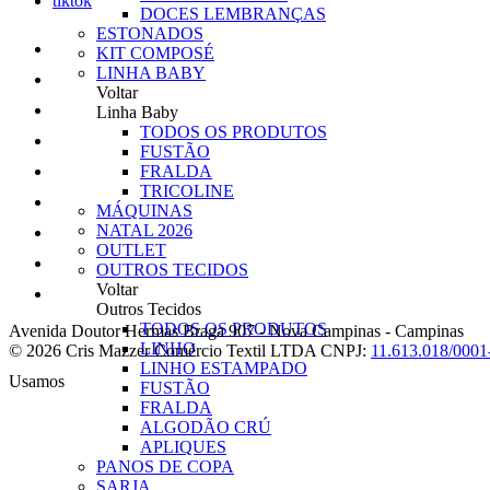
tiktok
DOCES LEMBRANÇAS
ESTONADOS
KIT COMPOSÉ
LINHA BABY
Voltar
Linha Baby
TODOS OS PRODUTOS
FUSTÃO
FRALDA
TRICOLINE
MÁQUINAS
NATAL 2026
OUTLET
OUTROS TECIDOS
Voltar
Outros Tecidos
TODOS OS PRODUTOS
Avenida Doutor Hermas Braga 907
-
Nova Campinas
-
Campinas
LINHO
© 2026 Cris Mazzer Comércio Textil LTDA
CNPJ:
11.613.018/0001
LINHO ESTAMPADO
Usamos
FUSTÃO
FRALDA
ALGODÃO CRÚ
APLIQUES
PANOS DE COPA
SARJA