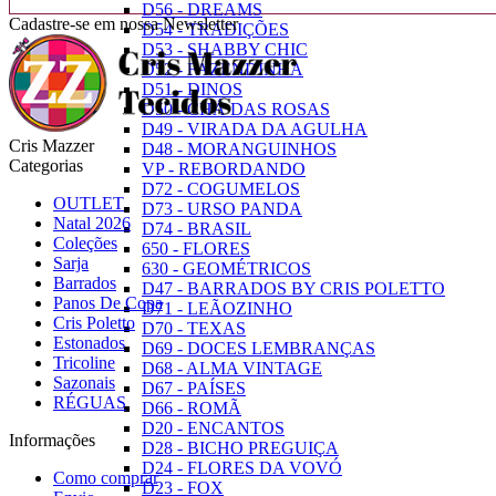
D56 - DREAMS
Cadastre-se em nossa Newsletter
D54 - TRADIÇÕES
D53 - SHABBY CHIC
D52 - FAZENDINHA
D51 - DINOS
D50 - CHÁ DAS ROSAS
D49 - VIRADA DA AGULHA
Cris Mazzer
D48 - MORANGUINHOS
Categorias
VP - REBORDANDO
D72 - COGUMELOS
OUTLET
D73 - URSO PANDA
Natal 2026
D74 - BRASIL
Coleções
650 - FLORES
Sarja
630 - GEOMÉTRICOS
Barrados
D47 - BARRADOS BY CRIS POLETTO
Panos De Copa
D71 - LEÃOZINHO
Cris Poletto
D70 - TEXAS
Estonados
D69 - DOCES LEMBRANÇAS
Tricoline
D68 - ALMA VINTAGE
Sazonais
D67 - PAÍSES
RÉGUAS
D66 - ROMÃ
D20 - ENCANTOS
Informações
D28 - BICHO PREGUIÇA
D24 - FLORES DA VOVÓ
Como comprar
D23 - FOX