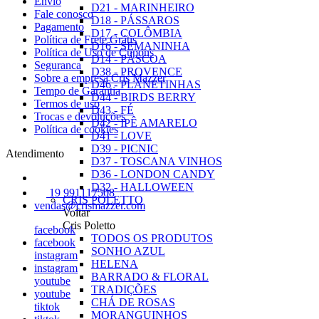
Envio
D21 - MARINHEIRO
Fale conosco
D18 - PÁSSAROS
Pagamento
D17 - COLÔMBIA
Política de Frete Grátis
D16 - SEMANINHA
Política de Uso de Cupons
D14 - PÁSCOA
Seguranca
D38 - PROVENCE
Sobre a empresa Cris Mazzer
D46 - PLANETINHAS
Tempo de Garantia
D44 - BIRDS BERRY
Termos de uso
D43 - FÉ
Trocas e devoluções
D42 - IPÊ AMARELO
Política de cookies
D41 - LOVE
D39 - PICNIC
Atendimento
D37 - TOSCANA VINHOS
D36 - LONDON CANDY
D32 - HALLOWEEN
19 991117508
CRIS POLETTO
vendas@crismazzer.com
Voltar
Cris Poletto
facebook
TODOS OS PRODUTOS
facebook
SONHO AZUL
instagram
HELENA
instagram
BARRADO & FLORAL
youtube
TRADIÇÕES
youtube
CHÁ DE ROSAS
tiktok
MORANGUINHOS