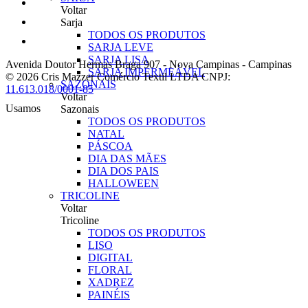
Voltar
Sarja
TODOS OS PRODUTOS
SARJA LEVE
SARJA LISA
Avenida Doutor Hermas Braga 907
-
Nova Campinas
-
Campinas
SARJA IMPERMEÁVEL
© 2026 Cris Mazzer Comércio Textil LTDA
CNPJ:
SAZONAIS
11.613.018/0001-85
Voltar
Usamos
Sazonais
TODOS OS PRODUTOS
NATAL
PÁSCOA
DIA DAS MÃES
DIA DOS PAIS
HALLOWEEN
TRICOLINE
Voltar
Tricoline
TODOS OS PRODUTOS
LISO
DIGITAL
FLORAL
XADREZ
PAINÉIS