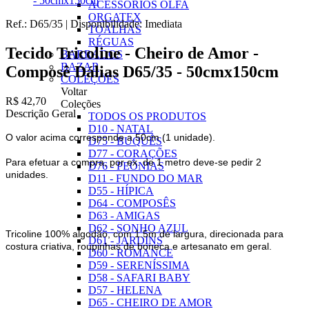
- 50cmx150cm
ACESSÓRIOS OLFA
ORGATEX
Ref.:
D65/35
|
Disponibilidade:
Imediata
TOALHAS
RÉGUAS
Tecido Tricoline - Cheiro de Amor -
BARRADOS
BAZAR
Composê Dálias D65/35 - 50cmx150cm
COLEÇÕES
Voltar
R$ 42,70
Coleções
Descrição Geral
TODOS OS PRODUTOS
D10 - NATAL
O valor acima corresponde a 50cm (1 unidade).
D75 - BUQUÊS
D77 - CORAÇÕES
Para efetuar a compra, por ex. de 1 metro deve-se pedir 2
D76 - PEÔNIAS
unidades.
D11 - FUNDO DO MAR
D55 - HÍPICA
D64 - COMPOSÊS
D63 - AMIGAS
D62 - SONHO AZUL
Tricoline 100% algodão, com 1.5m de largura, direcionada para
D61 - JARDINS
costura criativa, roupinhas de boneca e artesanato em geral.
D60 - ROMANCE
D59 - SERENÍSSIMA
D58 - SAFARI BABY
D57 - HELENA
D65 - CHEIRO DE AMOR