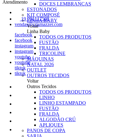
Atendimento
DOCES LEMBRANÇAS
ESTONADOS
KIT COMPOSÉ
19 991117508
LINHA BABY
vendas@crismazzer.com
Voltar
Linha Baby
facebook
TODOS OS PRODUTOS
facebook
FUSTÃO
instagram
FRALDA
instagram
TRICOLINE
youtube
MÁQUINAS
youtube
NATAL 2026
tiktok
OUTLET
tiktok
OUTROS TECIDOS
Voltar
Outros Tecidos
TODOS OS PRODUTOS
LINHO
LINHO ESTAMPADO
FUSTÃO
FRALDA
ALGODÃO CRÚ
APLIQUES
PANOS DE COPA
SARJA