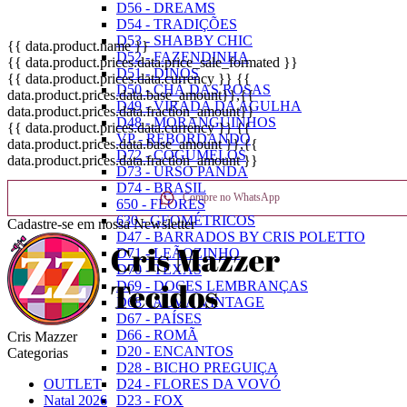
D56 - DREAMS
D54 - TRADIÇÕES
D53 - SHABBY CHIC
{{ data.product.name }}
D52 - FAZENDINHA
{{ data.product.prices.data.price_sale_formated }}
D51 - DINOS
{{ data.product.prices.data.currency }}
{{
D50 - CHÁ DAS ROSAS
data.product.prices.data.base_amount}}
,{{
D49 - VIRADA DA AGULHA
data.product.prices.data.fraction_amount}}
D48 - MORANGUINHOS
{{ data.product.prices.data.currency }}
{{
VP - REBORDANDO
data.product.prices.data.base_amount }}
,{{
D72 - COGUMELOS
data.product.prices.data.fraction_amount }}
D73 - URSO PANDA
D74 - BRASIL
Compre no WhatsApp
650 - FLORES
630 - GEOMÉTRICOS
Cadastre-se em nossa Newsletter
D47 - BARRADOS BY CRIS POLETTO
D71 - LEÃOZINHO
D70 - TEXAS
D69 - DOCES LEMBRANÇAS
D68 - ALMA VINTAGE
D67 - PAÍSES
D66 - ROMÃ
Cris Mazzer
D20 - ENCANTOS
Categorias
D28 - BICHO PREGUIÇA
OUTLET
D24 - FLORES DA VOVÓ
Natal 2026
D23 - FOX