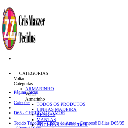
CATEGORIAS
Voltar
Categorias
ARMARINHO
Página Inicial
Voltar
Armarinho
Coleções
TODOS OS PRODUTOS
LINHAS MADEIRA
D65 - CHEIRO DE AMOR
RENDAS
MANTAS
Tecido Tricoline - Cheiro de Amor - Composê Dálias D65/35
AGULHAS E BASTIDOR