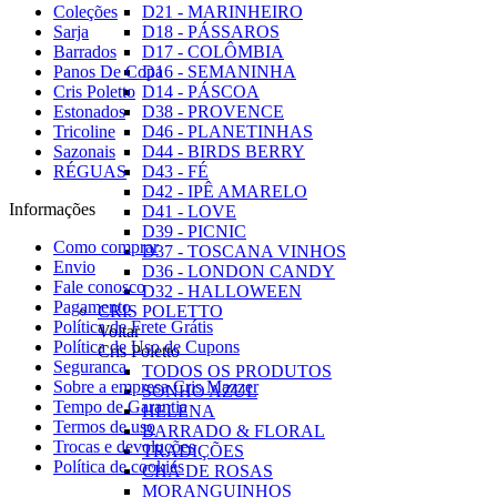
Coleções
D21 - MARINHEIRO
Sarja
D18 - PÁSSAROS
Barrados
D17 - COLÔMBIA
Panos De Copa
D16 - SEMANINHA
Cris Poletto
D14 - PÁSCOA
Estonados
D38 - PROVENCE
Tricoline
D46 - PLANETINHAS
Sazonais
D44 - BIRDS BERRY
RÉGUAS
D43 - FÉ
D42 - IPÊ AMARELO
Informações
D41 - LOVE
D39 - PICNIC
Como comprar
D37 - TOSCANA VINHOS
Envio
D36 - LONDON CANDY
Fale conosco
D32 - HALLOWEEN
Pagamento
CRIS POLETTO
Política de Frete Grátis
Voltar
Política de Uso de Cupons
Cris Poletto
Seguranca
TODOS OS PRODUTOS
Sobre a empresa Cris Mazzer
SONHO AZUL
Tempo de Garantia
HELENA
Termos de uso
BARRADO & FLORAL
Trocas e devoluções
TRADIÇÕES
Política de cookies
CHÁ DE ROSAS
MORANGUINHOS