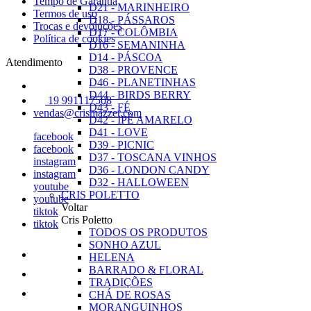
Tempo de Garantia
D21 - MARINHEIRO
Termos de uso
D18 - PÁSSAROS
Trocas e devoluções
D17 - COLÔMBIA
Política de cookies
D16 - SEMANINHA
D14 - PÁSCOA
Atendimento
D38 - PROVENCE
D46 - PLANETINHAS
D44 - BIRDS BERRY
19 991117508
D43 - FÉ
vendas@crismazzer.com
D42 - IPÊ AMARELO
D41 - LOVE
facebook
D39 - PICNIC
facebook
D37 - TOSCANA VINHOS
instagram
D36 - LONDON CANDY
instagram
D32 - HALLOWEEN
youtube
CRIS POLETTO
youtube
Voltar
tiktok
Cris Poletto
tiktok
TODOS OS PRODUTOS
SONHO AZUL
HELENA
BARRADO & FLORAL
TRADIÇÕES
CHÁ DE ROSAS
MORANGUINHOS