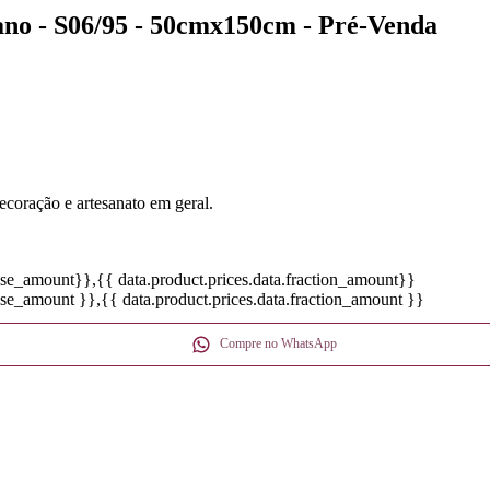
cano - S06/95 - 50cmx150cm - Pré-Venda
ecoração e artesanato em geral.
base_amount}}
,{{ data.product.prices.data.fraction_amount}}
base_amount }}
,{{ data.product.prices.data.fraction_amount }}
Compre no WhatsApp