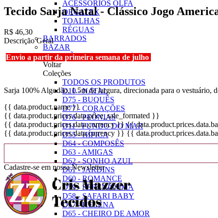
ACESSÓRIOS OLFA
Tecido Sarja Natal - Clássico Jogo Ameri
ORGATEX
TOALHAS
RÉGUAS
R$ 46,30
BARRADOS
Descrição Geral
BAZAR
COLEÇÕES
Envio a partir da primeira semana de julho
Voltar
Coleções
TODOS OS PRODUTOS
Sarja 100% Algodão, 1.5m de largura, direcionada para o vestuário, d
D10 - NATAL
D75 - BUQUÊS
{{ data.product.name }}
D77 - CORAÇÕES
{{ data.product.prices.data.price_sale_formated }}
D76 - PEÔNIAS
{{ data.product.prices.data.currency }}
{{ data.product.prices.data.
D11 - FUNDO DO MAR
{{ data.product.prices.data.currency }}
{{ data.product.prices.data.
D55 - HÍPICA
D64 - COMPOSÊS
D63 - AMIGAS
D62 - SONHO AZUL
Cadastre-se em nossa Newsletter
D61 - JARDINS
D60 - ROMANCE
D59 - SERENÍSSIMA
D58 - SAFARI BABY
D57 - HELENA
D65 - CHEIRO DE AMOR