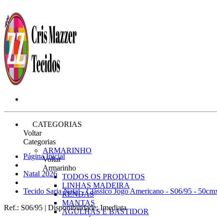
CATEGORIAS
Voltar
Categorias
ARMARINHO
Página Inicial
Voltar
Armarinho
Natal 2026
TODOS OS PRODUTOS
LINHAS MADEIRA
Tecido Sarja Natal - Clássico Jogo Americano - S06/95 - 50c
RENDAS
MANTAS
Ref.:
S06/95
|
Disponibilidade:
Imediata
AGULHAS E BASTIDOR