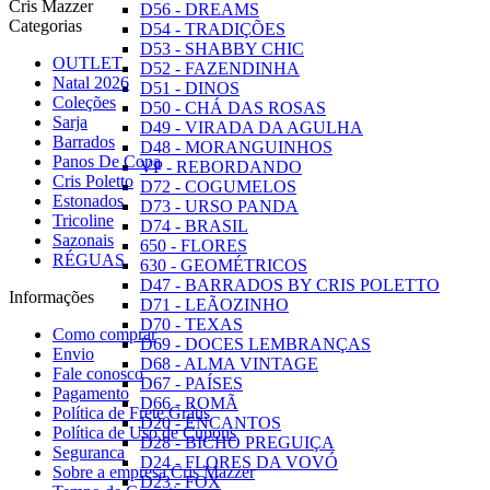
Cris Mazzer
D56 - DREAMS
Categorias
D54 - TRADIÇÕES
D53 - SHABBY CHIC
OUTLET
D52 - FAZENDINHA
Natal 2026
D51 - DINOS
Coleções
D50 - CHÁ DAS ROSAS
Sarja
D49 - VIRADA DA AGULHA
Barrados
D48 - MORANGUINHOS
Panos De Copa
VP - REBORDANDO
Cris Poletto
D72 - COGUMELOS
Estonados
D73 - URSO PANDA
Tricoline
D74 - BRASIL
Sazonais
650 - FLORES
RÉGUAS
630 - GEOMÉTRICOS
D47 - BARRADOS BY CRIS POLETTO
Informações
D71 - LEÃOZINHO
D70 - TEXAS
Como comprar
D69 - DOCES LEMBRANÇAS
Envio
D68 - ALMA VINTAGE
Fale conosco
D67 - PAÍSES
Pagamento
D66 - ROMÃ
Política de Frete Grátis
D20 - ENCANTOS
Política de Uso de Cupons
D28 - BICHO PREGUIÇA
Seguranca
D24 - FLORES DA VOVÓ
Sobre a empresa Cris Mazzer
D23 - FOX