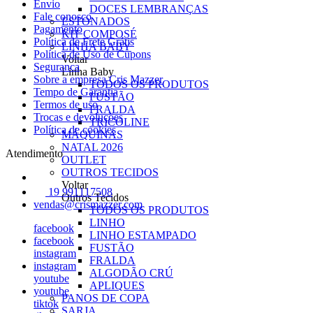
Envio
DOCES LEMBRANÇAS
Fale conosco
ESTONADOS
Pagamento
KIT COMPOSÉ
Política de Frete Grátis
LINHA BABY
Política de Uso de Cupons
Voltar
Seguranca
Linha Baby
Sobre a empresa Cris Mazzer
TODOS OS PRODUTOS
Tempo de Garantia
FUSTÃO
Termos de uso
FRALDA
Trocas e devoluções
TRICOLINE
Política de cookies
MÁQUINAS
NATAL 2026
Atendimento
OUTLET
OUTROS TECIDOS
Voltar
19 991117508
Outros Tecidos
vendas@crismazzer.com
TODOS OS PRODUTOS
LINHO
facebook
LINHO ESTAMPADO
facebook
FUSTÃO
instagram
FRALDA
instagram
ALGODÃO CRÚ
youtube
APLIQUES
youtube
PANOS DE COPA
tiktok
SARJA