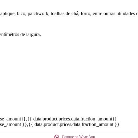
lique, bico, patchwork, toalhas de chá, forro, entre outras utilidades d
ntímetros de largura.
base_amount}}
,{{ data.product.prices.data.fraction_amount}}
base_amount }}
,{{ data.product.prices.data.fraction_amount }}
Compre no WhatsApp