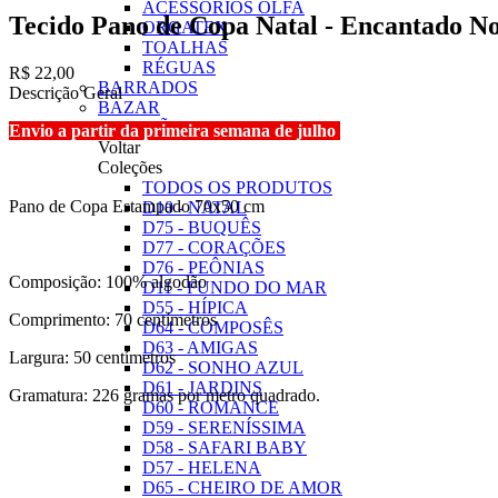
ACESSÓRIOS OLFA
Tecido Pano de Copa Natal - Encantado 
ORGATEX
TOALHAS
RÉGUAS
R$ 22,00
BARRADOS
Descrição Geral
BAZAR
COLEÇÕES
Envio a partir da primeira semana de julho
Voltar
Coleções
TODOS OS PRODUTOS
Pano de Copa Estampado 70x50 cm
D10 - NATAL
D75 - BUQUÊS
D77 - CORAÇÕES
D76 - PEÔNIAS
Composição: 100% algodão
D11 - FUNDO DO MAR
D55 - HÍPICA
Comprimento: 70 centímetros
D64 - COMPOSÊS
D63 - AMIGAS
Largura: 50 centímetros
D62 - SONHO AZUL
D61 - JARDINS
Gramatura: 226 gramas por metro quadrado.
D60 - ROMANCE
D59 - SERENÍSSIMA
D58 - SAFARI BABY
D57 - HELENA
D65 - CHEIRO DE AMOR