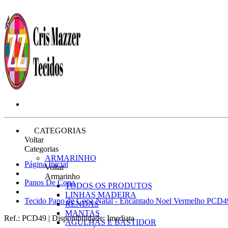
CATEGORIAS
Voltar
Categorias
ARMARINHO
Página Inicial
Voltar
Armarinho
Panos De Copa
TODOS OS PRODUTOS
LINHAS MADEIRA
Tecido Pano de Copa Natal - Encantado Noel Vermelho PCD
RENDAS
MANTAS
Ref.:
PCD49
|
Disponibilidade:
Imediata
AGULHAS E BASTIDOR