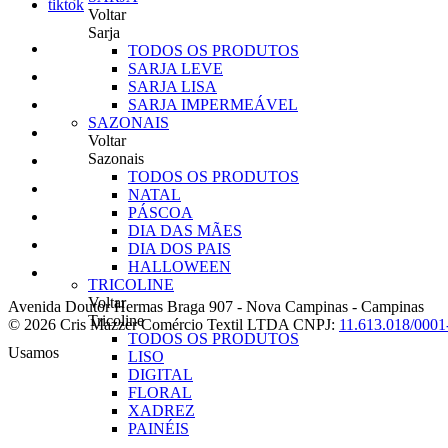
tiktok
Voltar
Sarja
TODOS OS PRODUTOS
SARJA LEVE
SARJA LISA
SARJA IMPERMEÁVEL
SAZONAIS
Voltar
Sazonais
TODOS OS PRODUTOS
NATAL
PÁSCOA
DIA DAS MÃES
DIA DOS PAIS
HALLOWEEN
TRICOLINE
Voltar
Avenida Doutor Hermas Braga 907
-
Nova Campinas
-
Campinas
Tricoline
© 2026 Cris Mazzer Comércio Textil LTDA
CNPJ:
11.613.018/0001
TODOS OS PRODUTOS
Usamos
LISO
DIGITAL
FLORAL
XADREZ
PAINÉIS