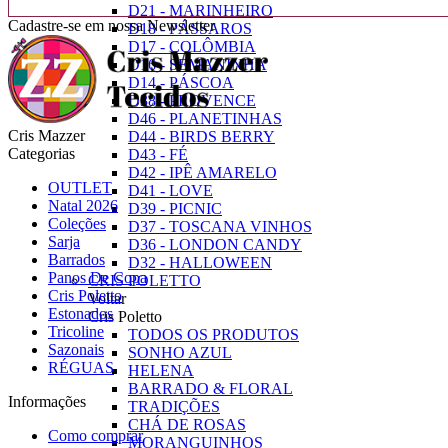
D21 - MARINHEIRO
Cadastre-se em nossa Newsletter
D18 - PÁSSAROS
D17 - COLÔMBIA
D16 - SEMANINHA
D14 - PÁSCOA
D38 - PROVENCE
D46 - PLANETINHAS
Cris Mazzer
D44 - BIRDS BERRY
Categorias
D43 - FÉ
D42 - IPÊ AMARELO
OUTLET
D41 - LOVE
Natal 2026
D39 - PICNIC
Coleções
D37 - TOSCANA VINHOS
Sarja
D36 - LONDON CANDY
Barrados
D32 - HALLOWEEN
Panos De Copa
CRIS POLETTO
Cris Poletto
Voltar
Estonados
Cris Poletto
Tricoline
TODOS OS PRODUTOS
Sazonais
SONHO AZUL
RÉGUAS
HELENA
BARRADO & FLORAL
Informações
TRADIÇÕES
CHÁ DE ROSAS
Como comprar
MORANGUINHOS