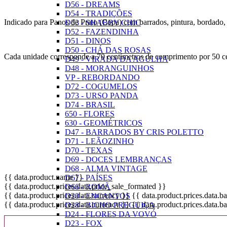
D56 - DREAMS
D54 - TRADIÇÕES
Indicado para Panos de Prato (Copa) com barrados, pintura, bordado, ap
D53 - SHABBY CHIC
D52 - FAZENDINHA
D51 - DINOS
D50 - CHÁ DAS ROSAS
Cada unidade corresponde a 70 centímetros de comprimento por 50 ce
D49 - VIRADA DA AGULHA
D48 - MORANGUINHOS
VP - REBORDANDO
D72 - COGUMELOS
D73 - URSO PANDA
D74 - BRASIL
650 - FLORES
630 - GEOMÉTRICOS
D47 - BARRADOS BY CRIS POLETTO
D71 - LEÃOZINHO
D70 - TEXAS
D69 - DOCES LEMBRANÇAS
D68 - ALMA VINTAGE
{{ data.product.name }}
D67 - PAÍSES
{{ data.product.prices.data.price_sale_formated }}
D66 - ROMÃ
{{ data.product.prices.data.currency }}
{{ data.product.prices.data.
D20 - ENCANTOS
{{ data.product.prices.data.currency }}
{{ data.product.prices.data.
D28 - BICHO PREGUIÇA
D24 - FLORES DA VOVÓ
D23 - FOX