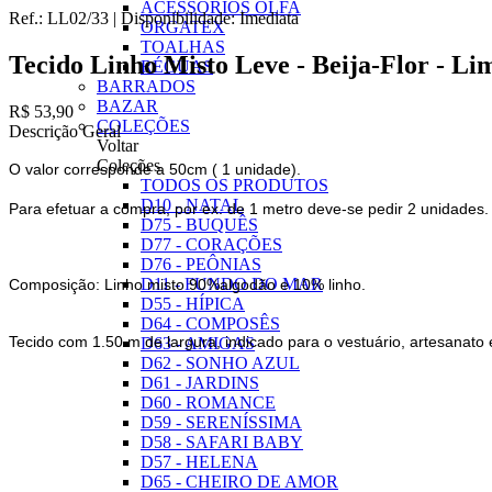
ACESSÓRIOS OLFA
Ref.:
LL02/33
|
Disponibilidade:
Imediata
ORGATEX
TOALHAS
Tecido Linho Misto Leve - Beija-Flor - 
RÉGUAS
BARRADOS
BAZAR
R$ 53,90
COLEÇÕES
Descrição Geral
Voltar
Coleções
O valor corresponde a 50cm ( 1 unidade).
TODOS OS PRODUTOS
D10 - NATAL
Para efetuar a compra, por ex. de 1 metro deve-se pedir 2 unidades.
D75 - BUQUÊS
D77 - CORAÇÕES
D76 - PEÔNIAS
D11 - FUNDO DO MAR
Composição: Linho misto 90%algodão e 10% linho.
D55 - HÍPICA
D64 - COMPOSÊS
Tecido com 1.50 m de largura, indicado para o vestuário, artesanato
D63 - AMIGAS
D62 - SONHO AZUL
D61 - JARDINS
D60 - ROMANCE
D59 - SERENÍSSIMA
D58 - SAFARI BABY
D57 - HELENA
D65 - CHEIRO DE AMOR