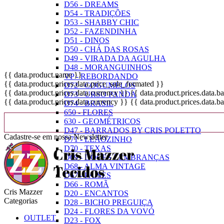
D56 - DREAMS
D54 - TRADIÇÕES
D53 - SHABBY CHIC
D52 - FAZENDINHA
D51 - DINOS
D50 - CHÁ DAS ROSAS
D49 - VIRADA DA AGULHA
D48 - MORANGUINHOS
{{ data.product.name }}
VP - REBORDANDO
{{ data.product.prices.data.price_sale_formated }}
D72 - COGUMELOS
{{ data.product.prices.data.currency }}
{{ data.product.prices.data.
D73 - URSO PANDA
{{ data.product.prices.data.currency }}
{{ data.product.prices.data.
D74 - BRASIL
650 - FLORES
630 - GEOMÉTRICOS
D47 - BARRADOS BY CRIS POLETTO
Cadastre-se em nossa Newsletter
D71 - LEÃOZINHO
D70 - TEXAS
D69 - DOCES LEMBRANÇAS
D68 - ALMA VINTAGE
D67 - PAÍSES
D66 - ROMÃ
Cris Mazzer
D20 - ENCANTOS
Categorias
D28 - BICHO PREGUIÇA
D24 - FLORES DA VOVÓ
OUTLET
D23 - FOX