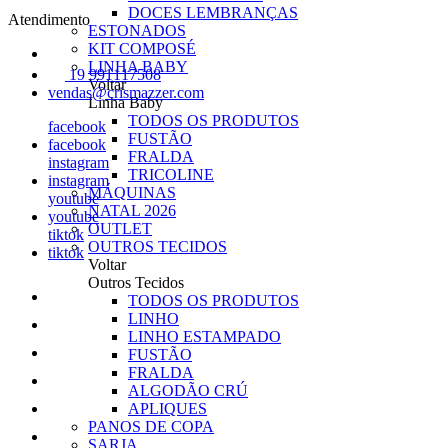
DOCES LEMBRANÇAS
Atendimento
ESTONADOS
KIT COMPOSÉ
LINHA BABY
19 991117508
Voltar
vendas@crismazzer.com
Linha Baby
TODOS OS PRODUTOS
facebook
FUSTÃO
facebook
FRALDA
instagram
TRICOLINE
instagram
MÁQUINAS
youtube
NATAL 2026
youtube
OUTLET
tiktok
OUTROS TECIDOS
tiktok
Voltar
Outros Tecidos
TODOS OS PRODUTOS
LINHO
LINHO ESTAMPADO
FUSTÃO
FRALDA
ALGODÃO CRÚ
APLIQUES
PANOS DE COPA
SARJA