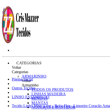
CATEGORIAS
Voltar
Categorias
ARMARINHO
Página Inicial
Voltar
Armarinho
Outros Tecidos
TODOS OS PRODUTOS
LINHAS MADEIRA
LINHO ESTAMPADO
RENDAS
MANTAS
Tecido Linho Misto Leve - Beija-Flor - Limoeiro Coração Am
AGULHAS E BASTIDOR