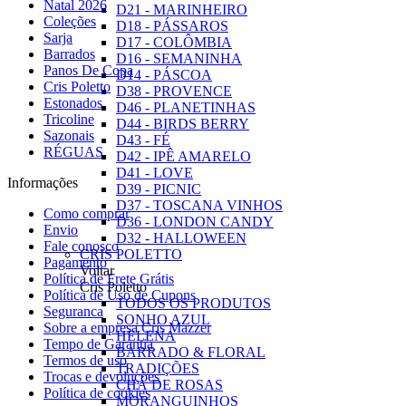
Natal 2026
D21 - MARINHEIRO
Coleções
D18 - PÁSSAROS
Sarja
D17 - COLÔMBIA
Barrados
D16 - SEMANINHA
Panos De Copa
D14 - PÁSCOA
Cris Poletto
D38 - PROVENCE
Estonados
D46 - PLANETINHAS
Tricoline
D44 - BIRDS BERRY
Sazonais
D43 - FÉ
RÉGUAS
D42 - IPÊ AMARELO
D41 - LOVE
Informações
D39 - PICNIC
D37 - TOSCANA VINHOS
Como comprar
D36 - LONDON CANDY
Envio
D32 - HALLOWEEN
Fale conosco
CRIS POLETTO
Pagamento
Voltar
Política de Frete Grátis
Cris Poletto
Política de Uso de Cupons
TODOS OS PRODUTOS
Seguranca
SONHO AZUL
Sobre a empresa Cris Mazzer
HELENA
Tempo de Garantia
BARRADO & FLORAL
Termos de uso
TRADIÇÕES
Trocas e devoluções
CHÁ DE ROSAS
Política de cookies
MORANGUINHOS