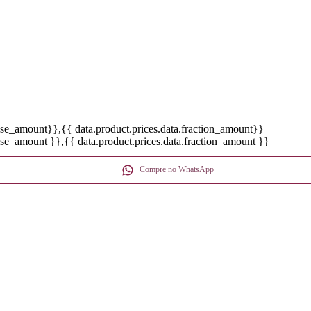
base_amount}}
,{{ data.product.prices.data.fraction_amount}}
base_amount }}
,{{ data.product.prices.data.fraction_amount }}
Compre no WhatsApp