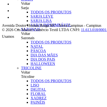
Voltar
Sarja
TODOS OS PRODUTOS
SARJA LEVE
SARJA LISA
SARJA IMPERMEÁVEL
Avenida Doutor Hermas Braga 907
-
Nova Campinas
-
Campinas
SAZONAIS
© 2026 Cris Mazzer Comércio Textil LTDA
CNPJ:
11.613.018/0001
Voltar
Usamos
Sazonais
TODOS OS PRODUTOS
NATAL
PÁSCOA
DIA DAS MÃES
DIA DOS PAIS
HALLOWEEN
TRICOLINE
Voltar
Tricoline
TODOS OS PRODUTOS
LISO
DIGITAL
FLORAL
XADREZ
PAINÉIS