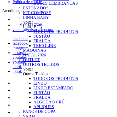
Política de cookies
DOCES LEMBRANÇAS
ESTONADOS
Atendimento
KIT COMPOSÉ
LINHA BABY
Voltar
19 991117508
Linha Baby
vendas@crismazzer.com
TODOS OS PRODUTOS
FUSTÃO
facebook
FRALDA
facebook
TRICOLINE
instagram
MÁQUINAS
instagram
NATAL 2026
youtube
OUTLET
youtube
OUTROS TECIDOS
tiktok
Voltar
tiktok
Outros Tecidos
TODOS OS PRODUTOS
LINHO
LINHO ESTAMPADO
FUSTÃO
FRALDA
ALGODÃO CRÚ
APLIQUES
PANOS DE COPA
SARJA