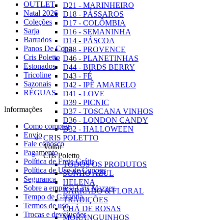
OUTLET
D21 - MARINHEIRO
Natal 2026
D18 - PÁSSAROS
Coleções
D17 - COLÔMBIA
Sarja
D16 - SEMANINHA
Barrados
D14 - PÁSCOA
Panos De Copa
D38 - PROVENCE
Cris Poletto
D46 - PLANETINHAS
Estonados
D44 - BIRDS BERRY
Tricoline
D43 - FÉ
Sazonais
D42 - IPÊ AMARELO
RÉGUAS
D41 - LOVE
D39 - PICNIC
Informações
D37 - TOSCANA VINHOS
D36 - LONDON CANDY
Como comprar
D32 - HALLOWEEN
Envio
CRIS POLETTO
Fale conosco
Voltar
Pagamento
Cris Poletto
Política de Frete Grátis
TODOS OS PRODUTOS
Política de Uso de Cupons
SONHO AZUL
Seguranca
HELENA
Sobre a empresa Cris Mazzer
BARRADO & FLORAL
Tempo de Garantia
TRADIÇÕES
Termos de uso
CHÁ DE ROSAS
Trocas e devoluções
MORANGUINHOS