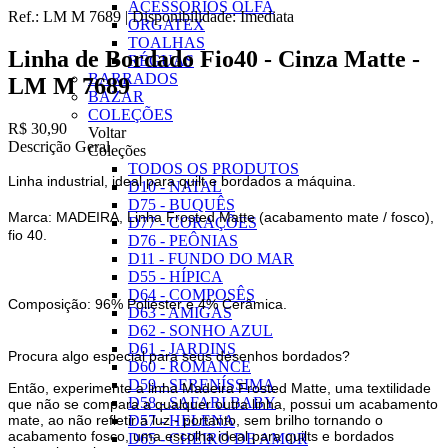
ACESSÓRIOS OLFA
Ref.:
LM M 7689
|
Disponibilidade:
Imediata
ORGATEX
TOALHAS
Linha de Bordado Fio40 - Cinza Matte -
RÉGUAS
BARRADOS
LM M 7689
BAZAR
COLEÇÕES
R$ 30,90
Voltar
Descrição Geral
Coleções
TODOS OS PRODUTOS
Linha industrial, ideal para quilt e bordados a máquina.
D10 - NATAL
D75 - BUQUÊS
Marca: MADEIRA, Linha Frosted Matte (acabamento mate / fosco),
D77 - CORAÇÕES
fio 40.
D76 - PEÔNIAS
D11 - FUNDO DO MAR
D55 - HÍPICA
D64 - COMPOSÊS
Composição: 96% Poliéster e 4% Cerâmica.
D63 - AMIGAS
D62 - SONHO AZUL
D61 - JARDINS
Procura algo especial para seus desenhos bordados?
D60 - ROMANCE
D59 - SERENÍSSIMA
Então, experimente a linha Madeira Frosted Matte, uma textilidade
D58 - SAFARI BABY
que não se compara a qualquer outra linha, possui um acabamento
mate, ao não refletir a luz - portanto, sem brilho tornando o
D57 - HELENA
acabamento fosco, uma escolha ideal para quilts e bordados
D65 - CHEIRO DE AMOR