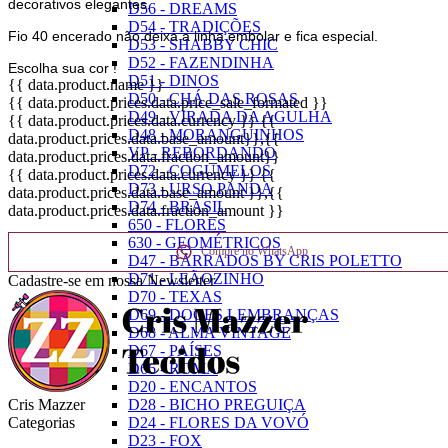
decorativos elegantes.
D56 - DREAMS
D54 - TRADIÇÕES
Fio 40 encerado não deixa a linha embolar e fica especial.
D53 - SHABBY CHIC
D52 - FAZENDINHA
Escolha sua cor !
D51 - DINOS
{{ data.product.name }}
D50 - CHÁ DAS ROSAS
{{ data.product.prices.data.price_sale_formated }}
D49 - VIRADA DA AGULHA
{{ data.product.prices.data.currency }}
{{
D48 - MORANGUINHOS
data.product.prices.data.base_amount}}
,{{
VP - REBORDANDO
data.product.prices.data.fraction_amount}}
D72 - COGUMELOS
{{ data.product.prices.data.currency }}
{{
D73 - URSO PANDA
data.product.prices.data.base_amount }}
,{{
D74 - BRASIL
data.product.prices.data.fraction_amount }}
650 - FLORES
630 - GEOMÉTRICOS
Compre no WhatsApp
D47 - BARRADOS BY CRIS POLETTO
D71 - LEÃOZINHO
Cadastre-se em nossa Newsletter
D70 - TEXAS
D69 - DOCES LEMBRANÇAS
D68 - ALMA VINTAGE
D67 - PAÍSES
D66 - ROMÃ
D20 - ENCANTOS
Cris Mazzer
D28 - BICHO PREGUIÇA
Categorias
D24 - FLORES DA VOVÓ
D23 - FOX