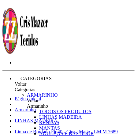
CATEGORIAS
Voltar
Categorias
ARMARINHO
Página Inicial
Voltar
Armarinho
Armarinho
TODOS OS PRODUTOS
LINHAS MADEIRA
LINHAS MADEIRA
RENDAS
MANTAS
Linha de Bordado Fio40 - Cinza Matte - LM M 7689
AGULHAS E BASTIDOR