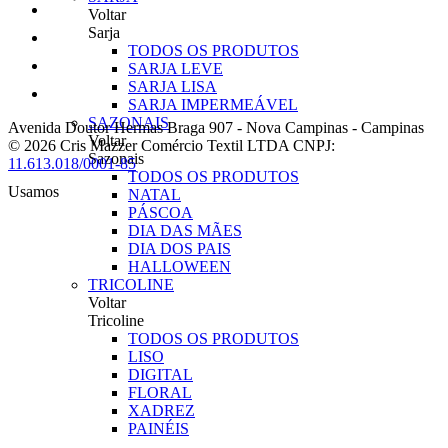
Voltar
Sarja
TODOS OS PRODUTOS
SARJA LEVE
SARJA LISA
SARJA IMPERMEÁVEL
SAZONAIS
Avenida Doutor Hermas Braga 907
-
Nova Campinas
-
Campinas
Voltar
© 2026 Cris Mazzer Comércio Textil LTDA
CNPJ:
Sazonais
11.613.018/0001-85
TODOS OS PRODUTOS
Usamos
NATAL
PÁSCOA
DIA DAS MÃES
DIA DOS PAIS
HALLOWEEN
TRICOLINE
Voltar
Tricoline
TODOS OS PRODUTOS
LISO
DIGITAL
FLORAL
XADREZ
PAINÉIS